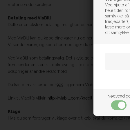
motoriserede køretøjer
Ved hjælp af 
hele tiden fo
samtykke, så 
Betaling med ViaBill
tredjeparter)
Dette er en ekstern betalingsmulighed du har hos dagplejenet.dk
læse mere om
dit samtykke 
Med ViaBill kan du købe dine varer nu og her og betale når du vil. 
Vi sender varen, og kort efter modtager du en opkrævning fra Viab
Ved ViaBill som betalingsvalg: Det skyldige beløb kan alene betal
fremsender en særskilt opkrævning til din e-mail. Betaling kan ik
udspringer af andre retsforhold.
Du kan pt maks købe for 1999,- igennem Viabill.
Nødvendig
Link til Viabill’s vilkår:
http://viabill.com/kredit
- Link til ViaBill k
Klage
Hvis du som forbruger vil klage over dit køb, skal du kontakte (
in