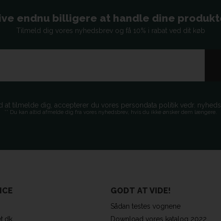
ive endnu billigere at handle dine produkter
Tilmeld dig vores nyhedsbrev og få 10% i rabat ved dit køb
d at tilmelde dig, accepterer du vores persondata politik vedr. nyhed
** Du kan altid afmelde dig fra vores nyhedsbrev, hvis du ikke ønsker dem længere.
ICE
GODT AT VIDE!
Sådan testes vognene
t.dk
Download vores katalog 2022