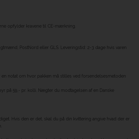
rerne opfylder kravene til CE-mærkning.
ragtmænd, PostNord eller GLS. Leveringstid: 2-3 dage hvis varen
ver en notat om hvor pakken må stilles ved forsendelsesmetoden
byr på 59,- pr. kolli. Nægter du modtagelsen af en Danske
et. Hvis den er det, skal du på din kvittering angive hvad der er
n.