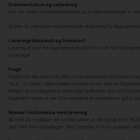
Dokumentation og vejledning
Hvis der findes produktbeskrivelser og brugervejledninger til va
Ønsker du yderligere oplysning eller rådgivning fra dagplejenet.d
Leveringstidspunkt og transport
Levering af varer fra dagplejenet.dk anses for sket, når forbrug
er på lager.
Fragt
Fragtprisen kan variere alt efter forsendelsesmetode (Danske Fr
"GLS - Til døren", stilles pakken på eget ansvar uden at Dagplejenet
Nægter du modtagelse af pakke eller ej afhenter den på Posthuset
fragtmænd ordre vil der blive opkrævet et ekspeditions gebyr på 1
Skader i forbindelse med levering
Så snart Du modtager din bestilte pakke, er det vigtigt at du, IN
galt, f.eks "hul i emballagen" eller lignende. Hvis du undlader det