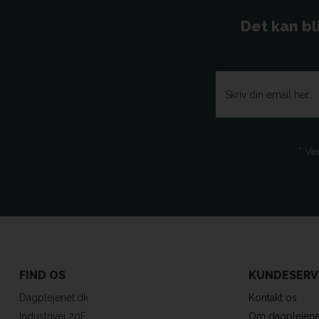
Det kan bl
* Ve
FIND OS
KUNDESERV
Dagplejenet.dk
Kontakt os
Industrivej 20E
Om dagplejene