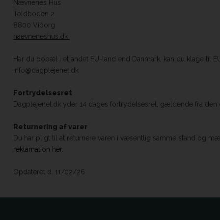
Nævnenes Hus
Toldboden 2
8800 Viborg
naevneneshus.dk
Har du bopæl i et andet EU-land end Danmark, kan du klage til 
info@dagplejenet.dk
Fortrydelsesret
Dagplejenet.dk yder 14 dages fortrydelsesret, gældende fra den 
Returnering af varer
Du har pligt til at returnere varen i væsentlig samme stand og 
reklamation her.
Opdateret d. 11/02/26