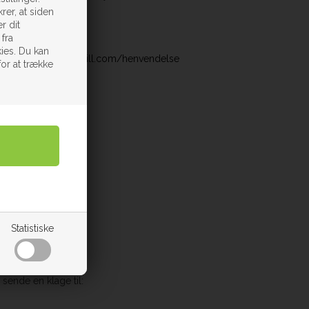
rer, at siden
r dit
 fra
ies. Du kan
 support:
http://viabill.com/henvendelse
for at trække
Statistiske
 sende en klage til: