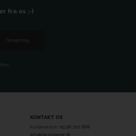
 fra os ;-)
sbrev
KONTAKT OS
Kundeservice:
+45 96 300 888
info@dagplejenet.dk