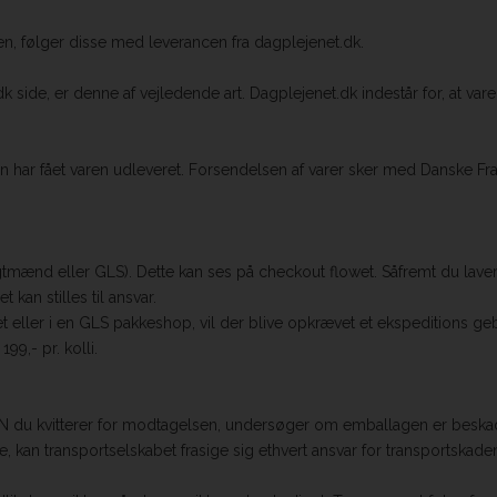
ren, følger disse med leverancen fra dagplejenet.dk.
k side, er denne af vejledende art. Dagplejenet.dk indestår for, at va
eren har fået varen udleveret. Forsendelsen af varer sker med Danske F
agtmænd eller GLS). Dette kan ses på checkout flowet. Såfremt du la
 kan stilles til ansvar.
 eller i en GLS pakkeshop, vil der blive opkrævet et ekspeditions ge
99,- pr. kolli.
DEN du kvitterer for modtagelsen, undersøger om emballagen er beskadig
te, kan transportselskabet frasige sig ethvert ansvar for transportskade