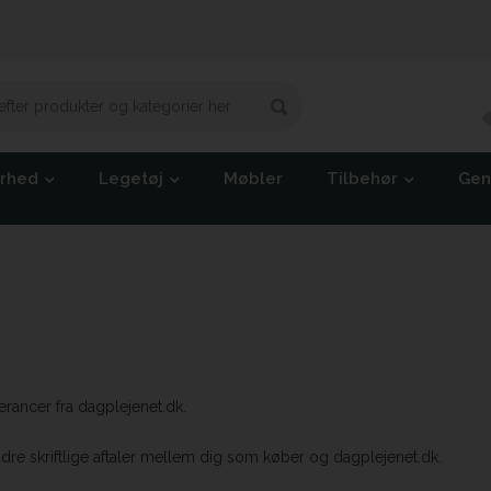
erhed
Legetøj
Møbler
Tilbehør
Gen
erancer fra dagplejenet.dk.
andre skriftlige aftaler mellem dig som køber og dagplejenet.dk.