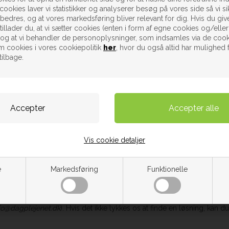
cookies laver vi statistikker og analyserer besøg på vores side så vi sik
rbedres, og at vores markedsføring bliver relevant for dig. Hvis du give
tillader du, at vi sætter cookies (enten i form af egne cookies og/eller
, og at vi behandler de personoplysninger, som indsamles via de cook
. Alle henvendelser omkring ViaBill skal tages med ViaBill over deres
 cookies i vores cookiepolitik
her
, hvor du også altid har mulighed 
tilbage.
Det er sikkert og helt enkelt.
ill på den mail, som du har valgt.
es med frigørende virkning til ViaBill, som
ke ske ved modregning af krav, der
Vis cookie detaljer
e
Markedsføring
Funktionelle
unde henvendelser:
http://viabill.com/henvendelse
fo@dagplejenet.dk
). Hvis det ikke lykkes os at finde en løsning, kan du