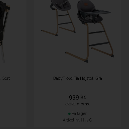
, Sort
BabyTrold Fia Højstol, Grå
939 kr.
ekskl. moms.
På lager
Artikel nr. H-5+G