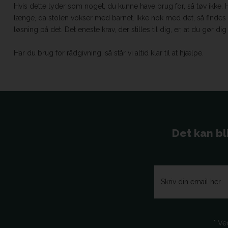
Hvis dette lyder som noget, du kunne have brug for, så tøv ikke. Hø
længe, da stolen vokser med barnet. Ikke nok med det, så findes d
løsning på det. Det eneste krav, der stilles til dig, er, at du gør
Har du brug for rådgivning, så står vi altid klar til at hjælpe.
Det kan bl
* Ve