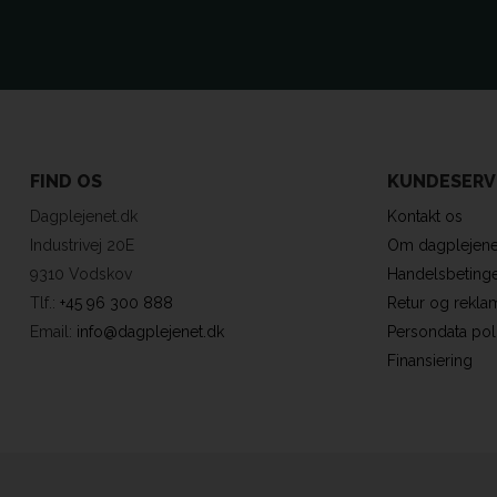
FIND OS
KUNDESERV
Dagplejenet.dk
Kontakt os
Industrivej 20E
Om dagplejene
9310 Vodskov
Handelsbetinge
Tlf.:
+45 96 300 888
Retur og rekla
Email:
info@dagplejenet.dk
Persondata poli
Finansiering