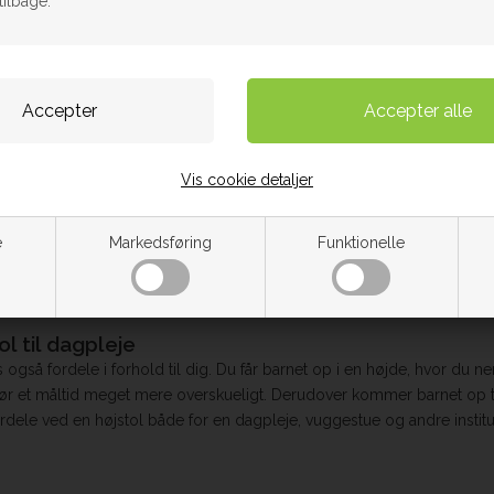
tilbage.
På lager
Artikel nr. 20-00S
t. Her fås mange babystole modeller i god kvalitet. Skynd dig ind og
Vis cookie detaljer
og du kan se det hele, du normalt ikke kan. Det er realiteten for et ba
e
Markedsføring
Funktionelle
t. Samtidig fylder den ikke meget mere end en stol, og med mange bør
l til dagpleje
s også fordele i forhold til dig. Du får barnet op i en højde, hvor 
gør et måltid meget mere overskueligt. Derudover kommer barnet op ti
dele ved en højstol både for en dagpleje, vuggestue og andre institu