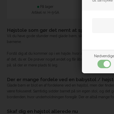
dit samtykke 
På lager
Artikel nr. H-5+SA
Højstole som gør det nemt at spise sammen
Vil du have gode stunder med glade børn, så er en højstol svare
børnene.
Forstil dig at du kommer op i en højde, hvor alt er overskueligt, 
Nødvendig
af det, du er. De prøver noget andet og får åbnet en ny horison
på, så der er mere plads til leg.
Der er mange fordele ved en babystol / højsto
Glade børn er blot en af fordelene ved en højstol, men der finde
være fokuseret. Samtidig sidder barnet på sin egen stol, og det 
bordenden, hvor underholdningen foregår. Der er altså mange for
Skaf dig en højstol allerede nu