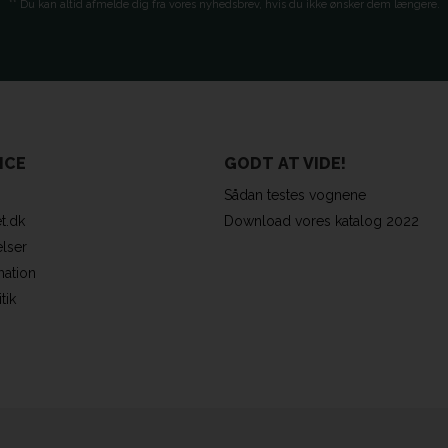
** Du kan altid afmelde dig fra vores nyhedsbrev, hvis du ikke ønsker dem længere.
ICE
GODT AT VIDE!
Sådan testes vognene
t.dk
Download vores katalog 2022
lser
mation
tik