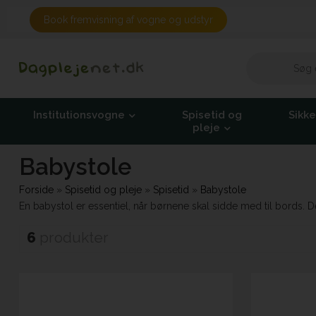
Book fremvisning af vogne og udstyr
Institutionsvogne
Spisetid og
Sikk
pleje
Babystole
Forside
»
Spisetid og pleje
»
Spisetid
»
Babystole
En babystol er essentiel, når børnene skal sidde med til bords.
6
produkter