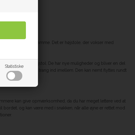
 tag et kig med det samme. Det er højstole, der vokser med
rn, som sidder i en højstol. De har nye muligheder og bliver en del
Statistiske
n kan pladsen være trang ind imellem. Den kan nemt flyttes rundt
du nemmere kan give opmærksomhed, da du har meget lettere ved at
l bordet, og kan være med i snakken, når alle øjne er rettet mod
tioner.