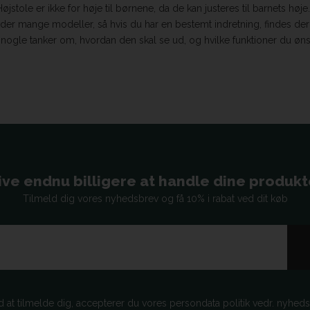
jstole er ikke for høje til børnene, da de kan justeres til barnets høje
er mange modeller, så hvis du har en bestemt indretning, findes der he
 dig nogle tanker om, hvordan den skal se ud, og hvilke funktioner du øn
ive endnu billigere at handle dine produkter
Tilmeld dig vores nyhedsbrev og få 10% i rabat ved dit køb
d at tilmelde dig, accepterer du vores persondata politik vedr. nyhed