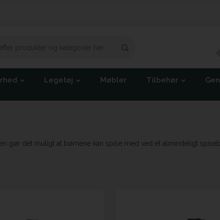
erhed
Legetøj
Møbler
Tilbehør
Gen
 Den gør det muligt at børnene kan spise med ved et almindeligt spis