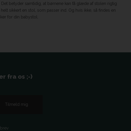
. Det betyder samtidig, at børnene kan få glæde af stolen rigtig
lt sikkert en stol, som passer ind. Og hvis ikke, så findes en
sker for din babystol.
 fra os ;-)
sbrev