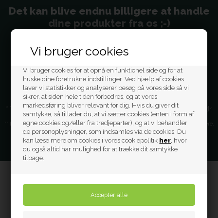
Det kan blive endnu billigere at handle
dine produkter fra os ;-)
Tilmeld dig vores nyhedsbrev og få 10% i rabat ved dit køb
Vi bruger cookies
Vi bruger cookies for at opnå en funktionel side og for at
huske dine foretrukne indstillinger. Ved hjælp af cookies
laver vi statistikker og analyserer besøg på vores side så vi
sikrer, at siden hele tiden forbedres, og at vores
markedsføring bliver relevant for dig. Hvis du giver dit
* Ved at tilmelde dig, accepterer du vores persondata politik vedr.
samtykke, så tillader du, at vi sætter cookies (enten i form af
nyhedsbrev
egne cookies og/eller fra tredjeparter), og at vi behandler
** Du kan altid afmelde dig fra vores nyhedsbrev, hvis du ikke ønsker dem længere.
de personoplysninger, som indsamles via de cookies. Du
kan læse mere om cookies i vores cookiepolitik
her
, hvor
du også altid har mulighed for at trække dit samtykke
tilbage.
FIND OS
Dagplejenet.dk