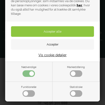
de personoplysninger, som indsamles via de cookies. Du
kan læse mere om cookies i vores cookiepolitik
her
, hvor
du også altid har mulighed for at trække dit samtykke
tilbage.
* Ved at tilmelde dig, accepterer du vores persondata politik vedr.
nyhedsbrev
** Du kan altid afmelde dig fra vores nyhedsbrev, hvis du ikke ønsker dem længere.
Vis cookie detaljer
Nødvendige
Markedsføring
FIND OS
Dagplejenet.dk
Funktionelle
Statistiske
Industrivej 20E
9310 Vodskov
Tlf.:
+45 96 300 888