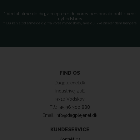
* Ved at tilmelde dig, accepterer du vores persondata politik vedr.
nyhedsbrev
** Du kan altid afmelde dig fra vores nyhedsbrev, hvis du ikke ønsker dem længere.
FIND OS
Dagplejenet.dk
Industrivej 20E
9310 Vodskov
Tlf.:
+45 96 300 888
Email:
info@dagplejenet.dk
KUNDESERVICE
Kontakt os