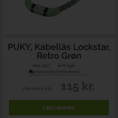
PUKY, Kabellås Lockstar,
Retro Grøn
Vare:
9437
På lager
Hvad koster forsendelsen?
115 kr.
Pris ved 1 stk.