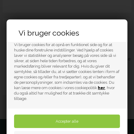
Beskrivelse
Vi bruger cookies
Vi bruger cookies for at opnå en funktionel side og for at
PUKY kabellås
Lockstar
kombinerer sikkerhed og stil. Den
huske dine foretrukne indstillinger. Ved hjælp af cookies
er produceret i Europa, let at betjene, også for små hænder,
laver vi statistikker og analyserer besøg på vores side så vi
og leveres i et flot retrogrønt design. Den kompakte størrelse
sikrer, at siden hele tiden forbedres, og at vores
og lave vægt gør den nem at have med i hverdagen.
markedsføring bliver relevant for dig. Hvis du giver dit
samtykke, så tillader du, at vi sætter cookies (enten i form af
Materialer: Stål
egne cookies og/eller fra tredjeparter), og at vi behandler
Kabellås / Cykellås af høj kvalitet
de personoplysninger, som indsamles via de cookies. Du
kan læse mere om cookies i vores cookiepolitik
her
, hvor
du også altid har mulighed for at trække dit samtykke
tilbage.