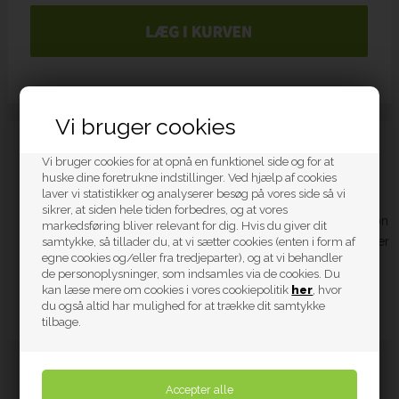
Vi bruger cookies
Beskrivelse
Vi bruger cookies for at opnå en funktionel side og for at
huske dine foretrukne indstillinger. Ved hjælp af cookies
laver vi statistikker og analyserer besøg på vores side så vi
PUKY HELMET S
er en let og sikker børnehjelm med nem
sikrer, at siden hele tiden forbedres, og at vores
drejejustering og polstret pasformring. In-mould konstruktion
markedsføring bliver relevant for dig. Hvis du giver dit
samtykke, så tillader du, at vi sætter cookies (enten i form af
og kun ca. 260 g giver høj komfort, mens 17 ventilationshuller
egne cookies og/eller fra tredjeparter), og at vi behandler
og insektnet holder hovedet køligt.
de personoplysninger, som indsamles via de cookies. Du
Ekstra sikkerhed: aftageligt baglygte (3 lysfunktioner) + 360°
kan læse mere om cookies i vores cookiepolitik
her
, hvor
reflekser.
du også altid har mulighed for at trække dit samtykke
tilbage.