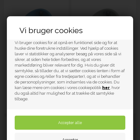
Vi bruger cookies
Vi bruger cookies for at opnå en funktionel side og for at
huske dine foretrukne indstillinger. Ved hjælp af cookies
laver vi statistikker og analyserer besøg på vores side så vi
sikrer, at siden hele tiden forbedres, og at vores
Maltex Toiletsæde, Bamse
Maltex Toiletsæde, Bamse
markedsføring bliver relevant for dig. Hvis du giver dit
Blå
Grå
samtykke, så tillader du, at vi sætter cookies (enten i form af
egne cookies og/eller fra tredjeparter), og at vi behandler
de personoplysninger, som indsamles via de cookies. Du
59 kr.
59 kr.
kan læse mere om cookies i vores cookiepolitik
her
, hvor
ekskl. moms.
ekskl. moms.
du også altid har mulighed for at trække dit samtykke
tilbage.
På lager
På lager
Artikel nr. 2091B
Artikel nr. 2091G