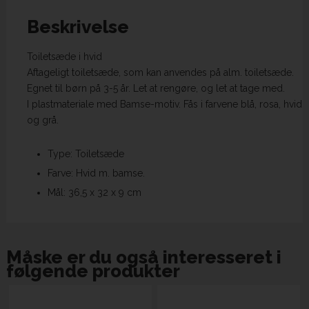
Beskrivelse
Toiletsæde i hvid
Aftageligt toiletsæde, som kan anvendes på alm. toiletsæde.
Egnet til børn på 3-5 år. Let at rengøre, og let at tage med.
I plastmateriale med Bamse-motiv. Fås i farvene blå, rosa, hvid
og grå.
Type: Toiletsæde
Farve: Hvid m. bamse.
Mål: 36,5 x 32 x 9 cm
Måske er du også interesseret i
følgende produkter