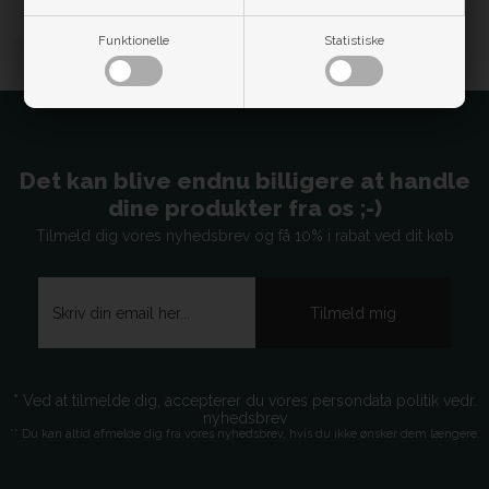
Artikel nr. M14086
Funktionelle
Statistiske
Det kan blive endnu billigere at handle
dine produkter fra os ;-)
Tilmeld dig vores nyhedsbrev og få 10% i rabat ved dit køb
* Ved at tilmelde dig, accepterer du vores persondata politik vedr.
nyhedsbrev
** Du kan altid afmelde dig fra vores nyhedsbrev, hvis du ikke ønsker dem længere.