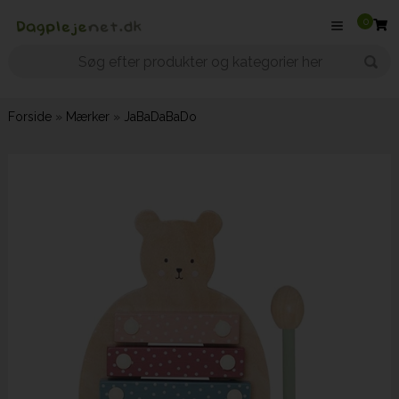
0
Forside
»
Mærker
»
JaBaDaBaDo