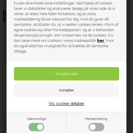
huske dine foretrukne indstillinger. Ved hjælp af cookies
laver vi statistikker og analyserer besøg på vores side så vi
Måske er du også interesseret i
sikrer, at siden hele tiden forbedres, og at vores
følgende produkter
markedsføring bliver relevant for dig. Hvis du giver dit
samtykke, så tillader du, at vi sætter cookies (enten i form af
egne cookies og/eller fra tredjeparter), og at vi behandler
de personoplysninger, som indsamles via de cookies. Du
kan læse mere om cookies i vores cookiepolitik
her
, hvor
du også altid har mulighed for at trække dit samtykke
tilbage.
JaBaDaBaDo Xylofon Blå
Vis cookie detaljer
119 kr.
Nødvendige
Markedsføring
ekskl. moms.
På lager