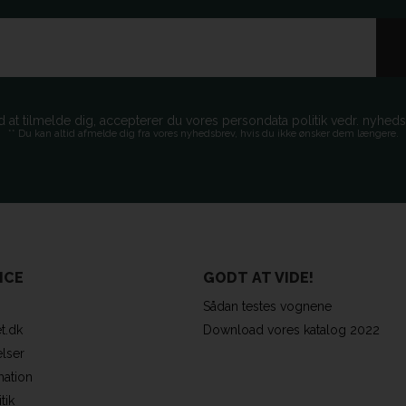
d at tilmelde dig, accepterer du vores persondata politik vedr. nyhed
** Du kan altid afmelde dig fra vores nyhedsbrev, hvis du ikke ønsker dem længere.
ICE
GODT AT VIDE!
Sådan testes vognene
t.dk
Download vores katalog 2022
lser
mation
tik