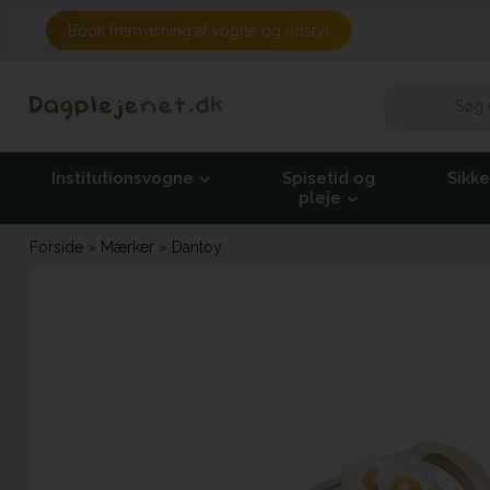
Book fremvisning af vogne og udstyr
Institutionsvogne
Spisetid og
Sikk
pleje
Forside
»
Mærker
»
Dantoy