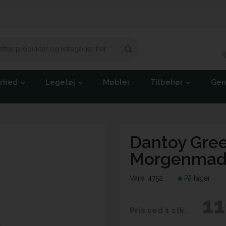
erhed
Legetøj
Møbler
Tilbehør
Gen
Dantoy Gre
Morgenmadsp
Vare:
4752
På lager
11
Pris ved 1 stk.