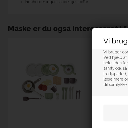
Indeholder ingen skadelige stoffer
Måske er du også interesseret i 
Vi brug
Vi bruger coo
Ved hjælp af 
hele tiden fo
samtykke, så 
tredjeparter)
læse mere om
dit samtykke 