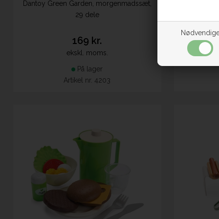
Dantoy Green Garden, morgenmadssæt,
Dantoy M
29 dele
Nødvendig
169 kr.
ekskl. moms.
På lager
Artikel nr. 4203