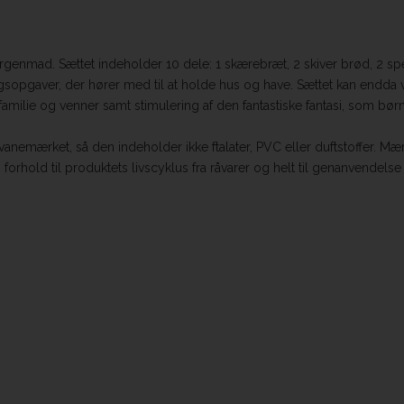
morgenmad. Sættet indeholder 10 dele: 1 skærebræt, 2 skiver brød, 2 spe
sopgaver, der hører med til at holde hus og have. Sættet kan endda væ
ilie og venner samt stimulering af den fantastiske fantasi, som bør
mærket, så den indeholder ikke ftalater, PVC eller duftstoffer. Mærke
 forhold til produktets livscyklus fra råvarer og helt til genanvendelse 