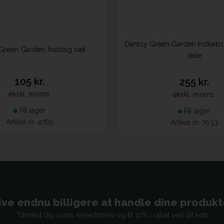
Dantoy Green Garden Indkøbs
Green Garden, hotdog sæt
dele
105 kr.
255 kr.
ekskl. moms.
ekskl. moms.
På lager
På lager
Artikel nr. 4765
Artikel nr. 7033
ive endnu billigere at handle dine produkter
Tilmeld dig vores nyhedsbrev og få 10% i rabat ved dit køb