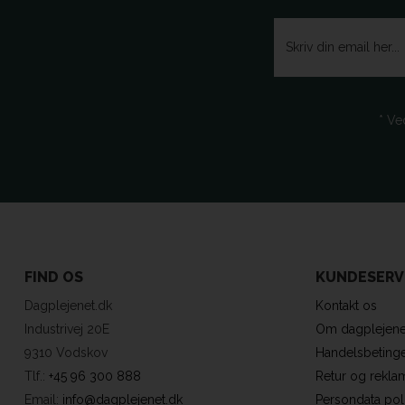
* Ve
FIND OS
KUNDESERV
Dagplejenet.dk
Kontakt os
Industrivej 20E
Om dagplejene
9310 Vodskov
Handelsbetinge
Tlf.:
+45 96 300 888
Retur og rekla
Email:
info@dagplejenet.dk
Persondata poli