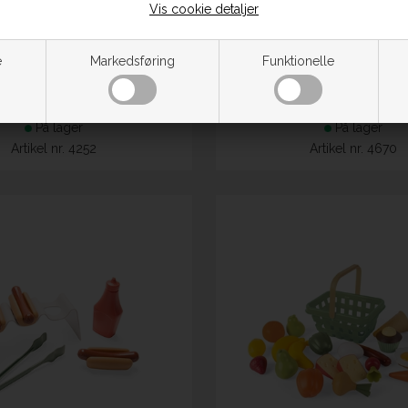
Vis cookie detaljer
orgenmadsplatte m. 10 dele
Dantoy Burger sæt på bakke
e
Markedsføring
Funktionelle
55 kr.
105 kr.
ekskl. moms.
ekskl. moms.
På lager
På lager
Artikel nr. 4252
Artikel nr. 4670