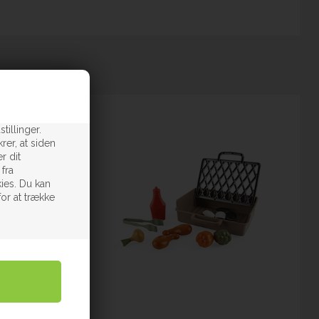
tillinger.
rer, at siden
r dit
 fra
ies. Du kan
for at trække