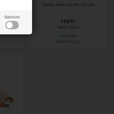
, 17 dele
Dantoy Green Garden Grill-sæt
Statistiske
119 kr.
ekskl. moms.
På lager
Artikel nr. 4713