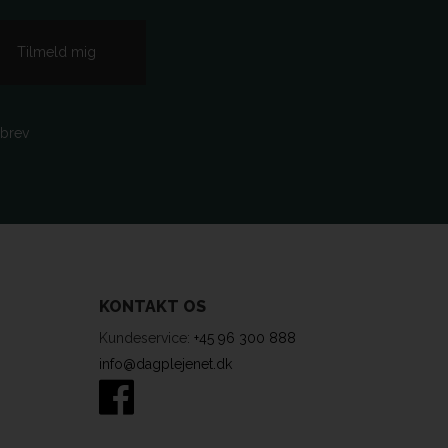
sbrev
KONTAKT OS
Kundeservice:
+45 96 300 888
info@dagplejenet.dk