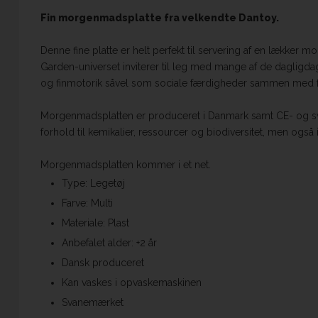
Fin morgenmadsplatte fra velkendte Dantoy.
Denne fine platte er helt perfekt til servering af en lækker 
Garden-universet inviterer til leg med mange af de dagligdag
og finmotorik såvel som sociale færdigheder sammen med fam
Morgenmadsplatten er produceret i Danmark samt CE- og svane
forhold til kemikalier, ressourcer og biodiversitet, men også i
Morgenmadsplatten kommer i et net.
Type: Legetøj
Farve: Multi
Materiale: Plast
Anbefalet alder: +2 år
Dansk produceret
Kan vaskes i opvaskemaskinen
Svanemærket