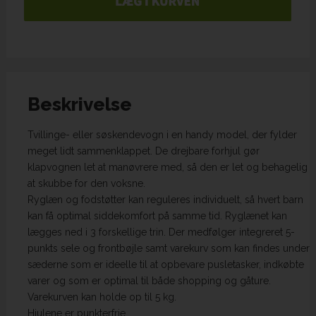
Beskrivelse
Tvillinge- eller søskendevogn i en handy model, der fylder
meget lidt sammenklappet. De drejbare forhjul gør
klapvognen let at manøvrere med, så den er let og behagelig
at skubbe for den voksne.
Ryglæn og fodstøtter kan reguleres individuelt, så hvert barn
kan få optimal siddekomfort på samme tid. Ryglænet kan
lægges ned i 3 forskellige trin. Der medfølger integreret 5-
punkts sele og frontbøjle samt varekurv som kan findes under
sæderne som er ideelle til at opbevare pusletasker, indkøbte
varer og som er optimal til både shopping og gåture.
Varekurven kan holde op til 5 kg.
Hjulene er punkterfrie.