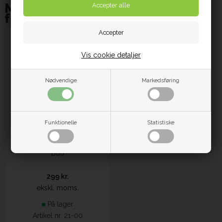
Måske er du også interesseret i
følgende produkter
Vis cookie detaljer
Nødvendige
Markedsføring
Funktionelle
Statistiske
Regnslag transparent til Trille
Duo
299 kr.
ekskl. moms.
På lager
Artikel nr. 21-00