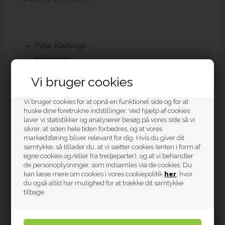
Type: Klapvogn
Farve: Sort
Vægt inkl. emballage: 12 kg
Vi bruger cookies
Vægt eksklusiv emballage: 11 kg
Vi bruger cookies for at opnå en funktionel side og for at
Maks belastningsvægt pr sæde: 15 kg
huske dine foretrukne indstillinger. Ved hjælp af cookies
Liggemål: 73 cm
laver vi statistikker og analyserer besøg på vores side så vi
sikrer, at siden hele tiden forbedres, og at vores
Mål sammenklappet: 93 x 78 x 33 cm
markedsføring bliver relevant for dig. Hvis du giver dit
Mål udfoldet: 91 x 78 x 105 cm
samtykke, så tillader du, at vi sætter cookies (enten i form af
egne cookies og/eller fra tredjeparter), og at vi behandler
Styrhøjde: 105 cm
de personoplysninger, som indsamles via de cookies. Du
Hjul: Punkterfri hjul
kan læse mere om cookies i vores cookiepolitik
her
, hvor
du også altid har mulighed for at trække dit samtykke
Anbefalet alder: 6 - 36 måneder
tilbage.