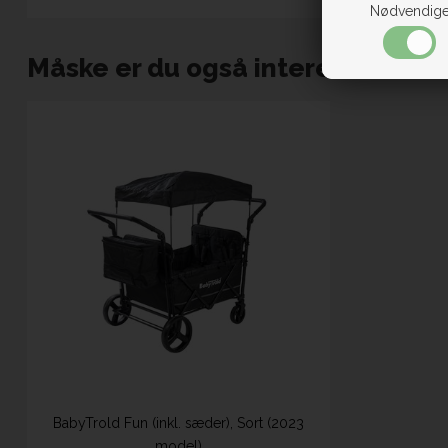
Nødvendig
Måske er du også interesseret i 
BabyTrold Fun (inkl. sæder), Sort (2023
model)