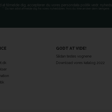
d at tilmelde dig, accepterer du vores persondata politik vedr. nyhed
** Du kan altid afmelde dig fra vores nyhedsbrev, hvis du ikke ønsker dem længere.
ICE
GODT AT VIDE!
Sådan testes vognene
t.dk
Download vores katalog 2022
lser
mation
tik