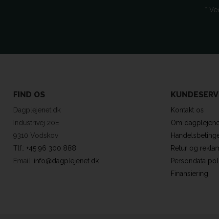
* Ve
FIND OS
KUNDESERV
Dagplejenet.dk
Kontakt os
Industrivej 20E
Om dagplejene
9310 Vodskov
Handelsbetinge
Tlf.:
+45 96 300 888
Retur og rekla
Email:
info@dagplejenet.dk
Persondata poli
Finansiering