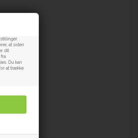
tillinger.
rer, at siden
r dit
 fra
ies. Du kan
for at trække