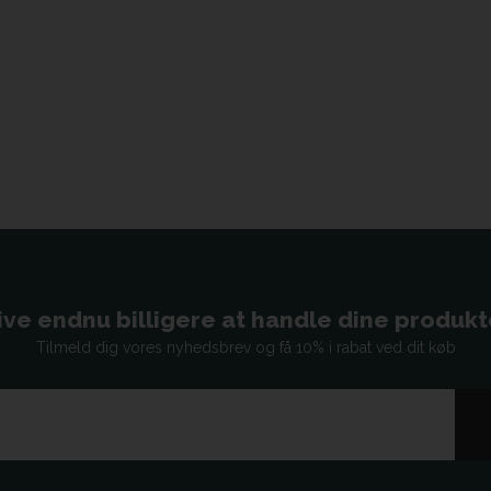
ive endnu billigere at handle dine produkter
Tilmeld dig vores nyhedsbrev og få 10% i rabat ved dit køb