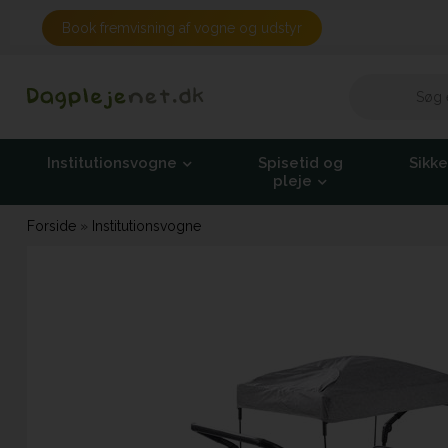
Book fremvisning af vogne og udstyr
Institutionsvogne
Spisetid og
Sikk
pleje
Forside
»
Institutionsvogne