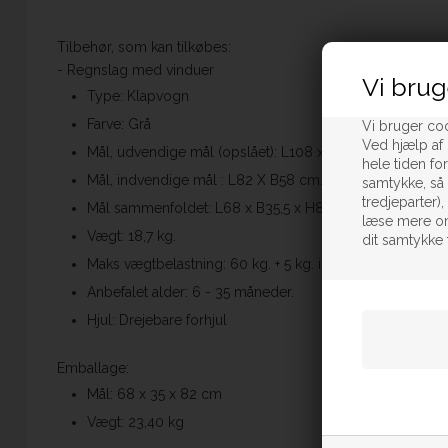
Tilbehør, som kan tilkøbes:
- Regnslag med vinduer
Vi brug
Type: Klapvogn
Farve: Grå
Vi bruger coo
Ved hjælp af 
Mål, udvendige mål (opslået): L108 x B78 x H110 cm.
hele tiden fo
Mål, indvendige mål : L82 X B58 cm.
samtykke, så 
tredjeparter)
Mål sammenfoldet: L68 x B35,5 x H84 cm.
læse mere om
Vægt: 18,7 kg.
dit samtykke 
Maks vægtbelastning: 60 kg. + 5 kg. i kurven
Anbefalet alder: 6 - 35 måneder.
Hjul: Drejebare forhjul
Emballage:
Mål: 68 x 35 x 82 cm
Vægt: 23,40 kg