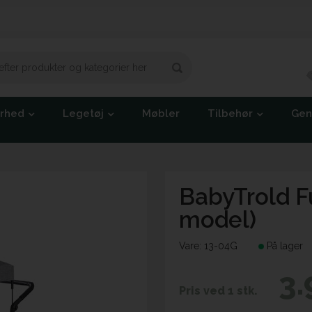
erhed
Legetøj
Møbler
Tilbehør
Gen
BabyTrold Fu
model)
Vare:
13-04G
På lager
3.
Pris ved 1 stk.