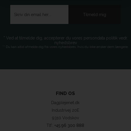
* Ved at tilmelde dig, accepterer du vores persondata politik vedr.
nyhedsbrev
** Du kan altid afmelde dig fra vores nyhedsbrev, hvis du ikke ønsker dem længere.
FIND OS
Dagplejenet.dk
Industrivej 20E
9310 Vodskov
Tlf.:
+45 96 300 888