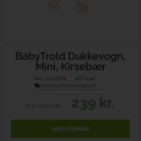
BabyTrold Dukkevogn,
Mini, Kirsebær
Vare:
20-44MINI
På lager
Hvad koster forsendelsen?
239 kr.
Pris ved 1 stk.