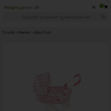
0
Forside
»
Mærker
»
BabyTrold