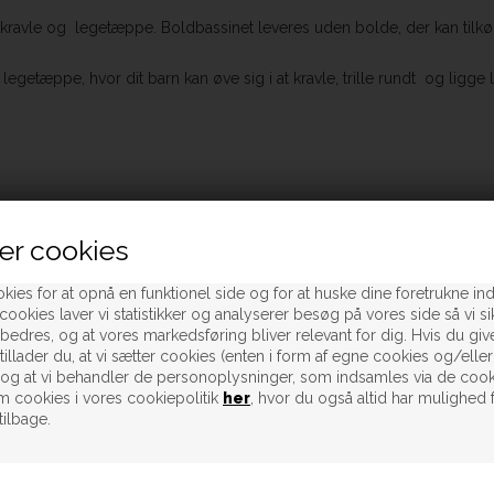
 kravle og legetæppe. Boldbassinet leveres uden bolde, der kan tilkøb
getæppe, hvor dit barn kan øve sig i at kravle, trille rundt og ligg
er cookies
kies for at opnå en funktionel side og for at huske dine foretrukne inds
cookies laver vi statistikker og analyserer besøg på vores side så vi sik
rbedres, og at vores markedsføring bliver relevant for dig. Hvis du give
tillader du, at vi sætter cookies (enten i form af egne cookies og/eller
følgende produkter
, og at vi behandler de personoplysninger, som indsamles via de cook
 cookies i vores cookiepolitik
her
, hvor du også altid har mulighed 
tilbage.