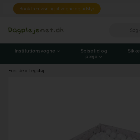
Book fremvisning af vogne og udstyr
Institutionsvogne
Spisetid og
Sikk
pleje
Forside
»
Legetøj