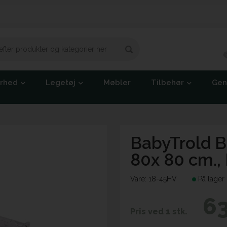
erhed
Legetøj
Møbler
Tilbehør
Gen
BabyTrold 
80x 80 cm.,
Vare:
18-45HV
På lager
63
Pris ved 1 stk.