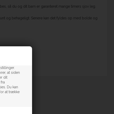
es, så du og dit barn er garanteret mange timers sjov leg.
e lunt og behageligt. Senere kan det fyldes op med bolde og
tillinger.
rer, at siden
r dit
 fra
ies. Du kan
for at trække