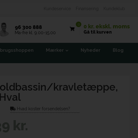
Kundeservice
Finansering
Kundeklub
0
0 kr.
ekskl. moms
96 300 888
Gå til kurven
Ma-fre kl. 9.00-15.00
brugsshoppen
Mærker
Nyheder
Blog
Boldbassin/kravletæppe,
 Hval
Hvad koster forsendelsen?
9 kr.