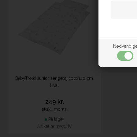
Nødvendig
BabyTrold Junior sengetøj 100x140 cm,
Hval
249 kr.
ekskl. moms.
På lager
Artikel nr. 17-71HV