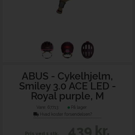
ABUS - Cykelhjelm,
Smiley 3.0 ACE LED -
Royal purple, M
Vare:
67713
På lager
Hvad koster forsendelsen?
439 kr.
Pris ved 1 stk.