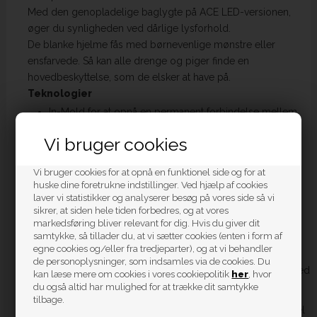
Med den genopladelige baglygte på ACE LED-versionen,
øger du synligheden ved dårlige lysforhold.
De blanke hjelme fås med børnevenlige mønstre eller
ensfarvede. Så kan alle drenge og piger finde en
hovedbeskyttelse, som de elsker at have på.
Teknologier
In-Mold for at opnå en permanent forbindelse mellem
den udvendige skal og det stødabsorberende
Vi bruger cookies
hjelmmateriale (EPS)
Hjelmen strækker sig ind i tindingen og nakkeområdet
Vi bruger cookies for at opnå en funktionel side og for at
huske dine foretrukne indstillinger. Ved hjælp af cookies
for bedre beskyttelse hele vejen rundt
laver vi statistikker og analyserer besøg på vores side så vi
sikrer, at siden hele tiden forbedres, og at vores
Højdejusterbart indstillingssystem med plads til
markedsføring bliver relevant for dig. Hvis du giver dit
hestehalen til ryttere med længere hår
samtykke, så tillader du, at vi sætter cookies (enten i form af
egne cookies og/eller fra tredjeparter), og at vi behandler
Integreret 180⁰ synlig USB LED-baglys til opladning
de personoplysninger, som indsamles via de cookies. Du
Zoom Ace Kids – højdejusterbart indstillingssystem med
kan læse mere om cookies i vores cookiepolitik
her
, hvor
du også altid har mulighed for at trække dit samtykke
skridsikkert justeringshjul bag på hovedet
tilbage.
Størrelsesjustering sker via en ring af robust og fleksibel