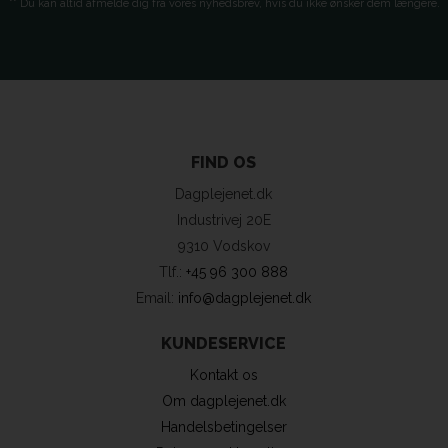
** Du kan altid afmelde dig fra vores nyhedsbrev, hvis du ikke ønsker dem længere.
FIND OS
Dagplejenet.dk
Industrivej 20E
9310 Vodskov
Tlf.:
+45 96 300 888
Email:
info@dagplejenet.dk
KUNDESERVICE
Kontakt os
Om dagplejenet.dk
Handelsbetingelser